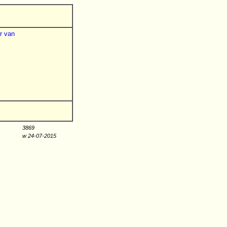
r van
3869
w 24-07-2015