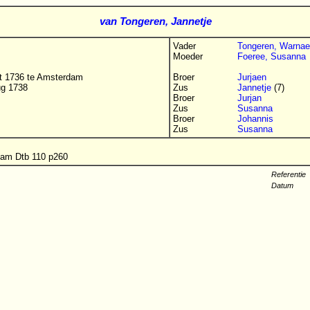
van Tongeren, Jannetje
Vader
Tongeren, Warnae
Moeder
Foeree, Susanna
rt 1736 te Amsterdam
Broer
Jurjaen
ug 1738
Zus
Jannetje
(7)
Broer
Jurjan
Zus
Susanna
Broer
Johannis
Zus
Susanna
am Dtb 110 p260
Referentie
Datum