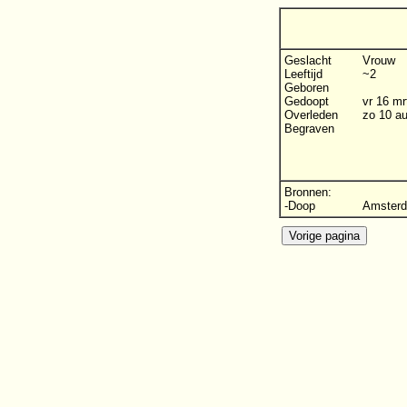
Geslacht
Vrouw
Leeftijd
~2
Geboren
Gedoopt
vr 16 m
Overleden
zo 10 a
Begraven
Bronnen:
-Doop
Amsterd